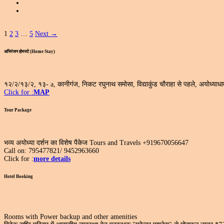
Posts
1
2
3
…
5
Next →
pagination
अभिरंजन होमस्टे (Home Stay)
१२/२/१३/२, १३- a, कानीगंज, निकट रघुनाथ समोसा, विद्याकुंड चौराहा से पहले, अयोध्य
Click for :
MAP
Tour Package
भव्य अयोध्या दर्शन का विशेष पैकेज Tours and Travels +919670056647
Call on: 795477821/ 9452963660
Click for :
more details
Hotel Booking
Rooms with Power backup and other amenities