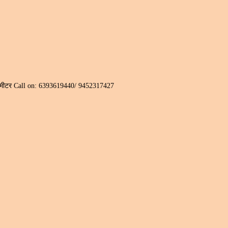
 ३०० मीटर Call on: 6393619440/ 9452317427