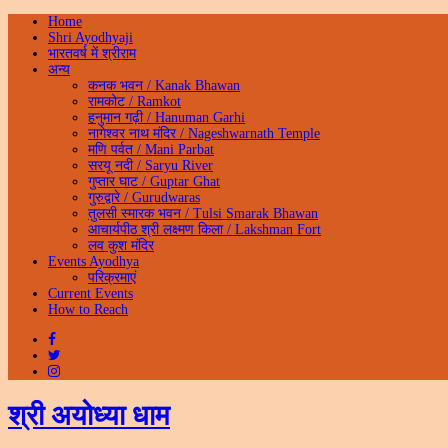
Home
Shri Ayodhyaji
भारतवर्ष में श्रीराम
अन्य
कनक भवन / Kanak Bhawan
रामकोट / Ramkot
हनुमान गढ़ी / Hanuman Garhi
नागेश्वर नाथ मंदिर / Nageshwarnath Temple
मणि पर्वत / Mani Parbat
सरयू नदी / Saryu River
गुप्तार घाट / Guptar Ghat
गुरुद्वारे / Gurudwaras
तुलसी स्मारक भवन / Tulsi Smarak Bhawan
आचार्यपीठ श्री लक्ष्मण किला / Lakshman Fort
लव कुश मंदिर
Events Ayodhya
परिक्रमाएं
Current Events
How to Reach
श्री अयोध्या धाम