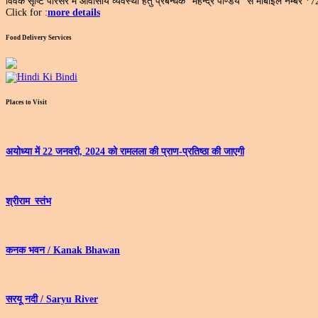
विवेक सृष्टि परिसर में आवासीय व्यवस्था हेतु प्रबन्धक "महेन्द्र पाण्डेय" से मोबाइल नम्बर 
Click for :
more details
Food Delivery Services
Places to Visit
अयोध्‍या में 22 जनवरी, 2024 को रामलला की प्राण-प्रतिष्‍ठा की जाएगी
श्रीराम_स्तंभ
कनक भवन / Kanak Bhawan
सरयू नदी / Saryu River