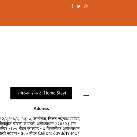
अभिरंजन होमस्टे (Home Stay)
Address
१२/२/१३/२, १३- a, कानीगंज, निकट रघुनाथ समोसा,
विद्याकुंड चौराहा से पहले, अयोध्याधाम २२४१२३ राम
मन्दिर -९०० मीटर एयरपोर्ट - ७ किलोमीटर अयोध्याधाम
रेलवे स्टेशन - ३०० मीटर Call on: 6393619440/