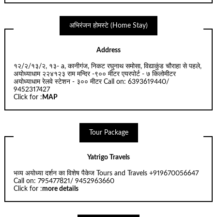
अभिरंजन होमस्टे (Home Stay)
Address
१२/२/१३/२, १३- a, कानीगंज, निकट रघुनाथ समोसा, विद्याकुंड चौराहा से पहले,
अयोध्याधाम २२४१२३ राम मन्दिर -९०० मीटर एयरपोर्ट - ७ किलोमीटर
अयोध्याधाम रेलवे स्टेशन - ३०० मीटर Call on: 6393619440/
9452317427
Click for :
MAP
Tour Package
Yatrigo Travels
भव्य अयोध्या दर्शन का विशेष पैकेज Tours and Travels +919670056647
Call on: 795477821/ 9452963660
Click for :
more details