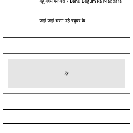
बहू बेगम मकबरा / Bahu Begum ka Maqbara
जहां जहां चरण पड़े रघुवर के