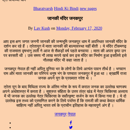
Bharatvarsh
Hindi Ki Bindi
new pages
जानकी मंदिर जनकपुर
By
Lav Kush
on
Monday, February 17, 2020
आप इस क्षण जगत जननी जानकी की जन्मभूमि जनकपुर धाम में अवस्थित जानकी मंदिर के
दर्शन कर रहे हैं । त्रेतायुग में माता जानकी की बाल्यावस्था यहीं बीती । ये मंदिर टीकमगढ़
की राजमाता वृषभानु लली ने आज से सैकड़ों वर्ष पहले बनवाया । माता की अपार कृपा उन
पर बरसती थी । उस समय नौ लाख रूपये खर्च कर इस मंदिर का निर्माण हुआ इसलिये इसे
नौलखा मंदिर भी कहा जाता है ।
जनकपुर नेपाल ही नहीं अपितु दुनिया भर के लोगों के लिये अत्यंत पावन तीर्थ है । भगवान
राम और माता जानकी का परिणय धनुष भंग के पश्चात जनकपुर में हुआ था । ब्रह्मर्षि राजा
जनक अपने युग के प्रख्यात नरेश थे ।
त्रेता युग के बाद मिथिला राज्य के अंतिम नरेश के रूप में कराल जनक का उल्लेख चाणक्य
अपने अर्थशास्त्र में करता है । सुश्रुत संहिता के उत्तर तंत्र खंड में नेत्र चिकित्सा अध्याय
में भी जनक का उल्लेख नेत्र चिकित्सा के सर्वोत्कृष्ट सर्जन के रूप में किया गया है । ये दो
उल्लेख इस तथ्य को प्रमाणित करने के लिये पर्याप्त हैं कि रामजी की कथा केवल धार्मिक
साहित्य नहीं अपितु भारत वर्ष के प्राचीन इतिहास के महत्वपूर्ण अंग हैं ।
जनकपुर
नेपाल