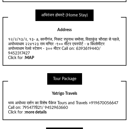
अभिरंजन होमस्टे (Home Stay)
Address
१२/२/१३/२, १३- a, कानीगंज, निकट रघुनाथ समोसा, विद्याकुंड चौराहा से पहले,
अयोध्याधाम २२४१२३ राम मन्दिर -९०० मीटर एयरपोर्ट - ७ किलोमीटर
अयोध्याधाम रेलवे स्टेशन - ३०० मीटर Call on: 6393619440/
9452317427
Click for :
MAP
Tour Package
Yatrigo Travels
भव्य अयोध्या दर्शन का विशेष पैकेज Tours and Travels +919670056647
Call on: 795477821/ 9452963660
Click for :
more details