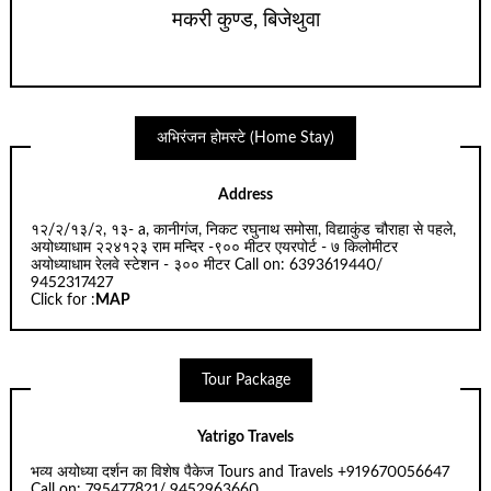
मकरी कुण्ड, बिजेथुवा
अभिरंजन होमस्टे (Home Stay)
Address
१२/२/१३/२, १३- a, कानीगंज, निकट रघुनाथ समोसा, विद्याकुंड चौराहा से पहले,
अयोध्याधाम २२४१२३ राम मन्दिर -९०० मीटर एयरपोर्ट - ७ किलोमीटर
अयोध्याधाम रेलवे स्टेशन - ३०० मीटर Call on: 6393619440/
9452317427
Click for :
MAP
Tour Package
Yatrigo Travels
भव्य अयोध्या दर्शन का विशेष पैकेज Tours and Travels +919670056647
Call on: 795477821/ 9452963660