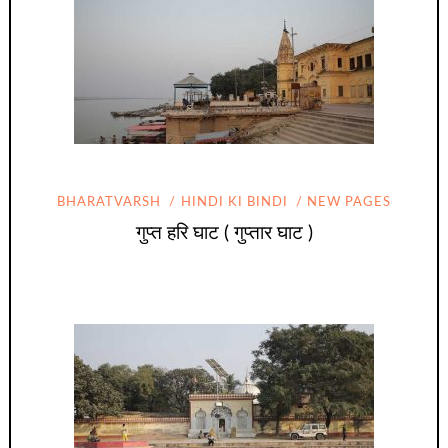
BHARATVARSH
HINDI KI BINDI
NEW PAGES
गुप्त हरि घाट ( गुप्तार घाट )