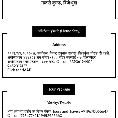
मकरी कुण्ड, बिजेथुवा
अभिरंजन होमस्टे (Home Stay)
Address
१२/२/१३/२, १३- a, कानीगंज, निकट रघुनाथ समोसा, विद्याकुंड चौराहा से पहले,
अयोध्याधाम २२४१२३ राम मन्दिर -९०० मीटर एयरपोर्ट - ७ किलोमीटर
अयोध्याधाम रेलवे स्टेशन - ३०० मीटर Call on: 6393619440/
9452317427
Click for :
MAP
Tour Package
Yatrigo Travels
भव्य अयोध्या दर्शन का विशेष पैकेज Tours and Travels +919670056647
Call on: 795477821/ 9452963660