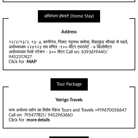
अभिरंजन होमस्टे (Home Stay)
Address
१२/२/१३/२, १३- a, कानीगंज, निकट रघुनाथ समोसा, विद्याकुंड चौराहा से पहले,
अयोध्याधाम २२४१२३ राम मन्दिर -९०० मीटर एयरपोर्ट - ७ किलोमीटर
अयोध्याधाम रेलवे स्टेशन - ३०० मीटर Call on: 6393619440/
9452317427
Click for :
MAP
Tour Package
Yatrigo Travels
भव्य अयोध्या दर्शन का विशेष पैकेज Tours and Travels +919670056647
Call on: 795477821/ 9452963660
Click for :
more details