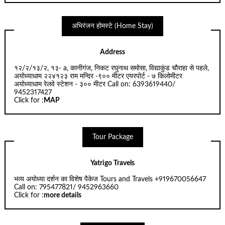
अभिरंजन होमस्टे (Home Stay)
Address
१२/२/१३/२, १३- a, कानीगंज, निकट रघुनाथ समोसा, विद्याकुंड चौराहा से पहले,
अयोध्याधाम २२४१२३ राम मन्दिर -९०० मीटर एयरपोर्ट - ७ किलोमीटर
अयोध्याधाम रेलवे स्टेशन - ३०० मीटर Call on: 6393619440/
9452317427
Click for :
MAP
Tour Package
Yatrigo Travels
भव्य अयोध्या दर्शन का विशेष पैकेज Tours and Travels +919670056647
Call on: 795477821/ 9452963660
Click for :
more details