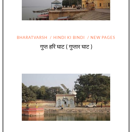
BHARATVARSH
HINDI KI BINDI
NEW PAGES
गुप्त हरि घाट ( गुप्तार घाट )