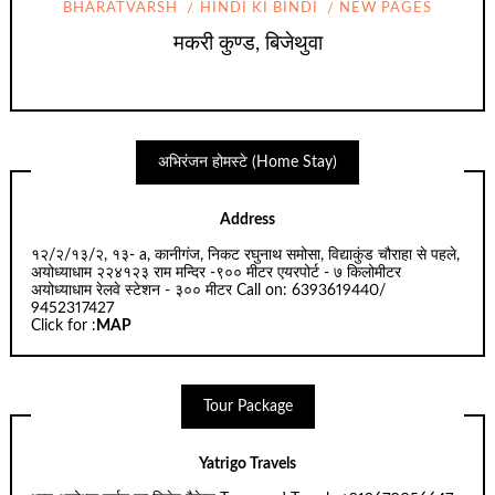
BHARATVARSH
HINDI KI BINDI
NEW PAGES
मकरी कुण्ड, बिजेथुवा
अभिरंजन होमस्टे (Home Stay)
Address
१२/२/१३/२, १३- a, कानीगंज, निकट रघुनाथ समोसा, विद्याकुंड चौराहा से पहले,
अयोध्याधाम २२४१२३ राम मन्दिर -९०० मीटर एयरपोर्ट - ७ किलोमीटर
अयोध्याधाम रेलवे स्टेशन - ३०० मीटर Call on: 6393619440/
9452317427
Click for :
MAP
Tour Package
Yatrigo Travels