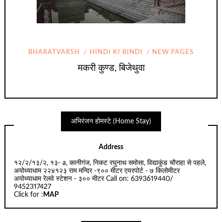
BHARATVARSH
HINDI KI BINDI
NEW PAGES
मकरी कुण्ड, बिजेथुवा
अभिरंजन होमस्टे (Home Stay)
Address
१२/२/१३/२, १३- a, कानीगंज, निकट रघुनाथ समोसा, विद्याकुंड चौराहा से पहले,
अयोध्याधाम २२४१२३ राम मन्दिर -९०० मीटर एयरपोर्ट - ७ किलोमीटर
अयोध्याधाम रेलवे स्टेशन - ३०० मीटर Call on: 6393619440/
9452317427
Click for :
MAP