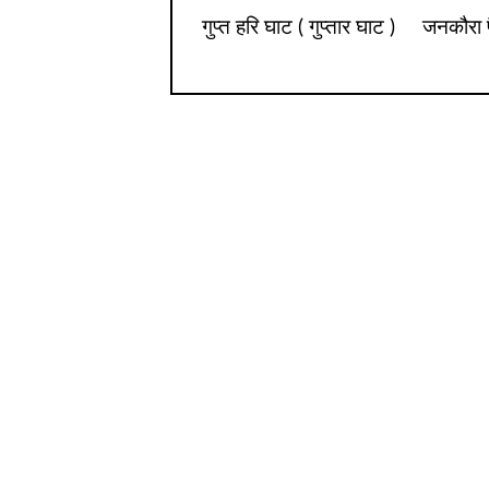
गुप्त हरि घाट ( गुप्तार घाट )
जनकौरा फ