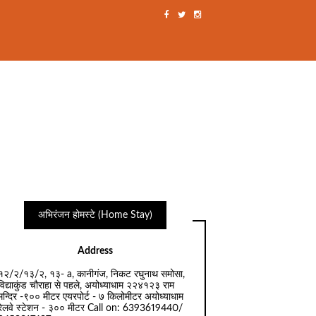
अभिरंजन होमस्टे (Home Stay)
Address
१२/२/१३/२, १३- a, कानीगंज, निकट रघुनाथ समोसा,
विद्याकुंड चौराहा से पहले, अयोध्याधाम २२४१२३ राम
मन्दिर -९०० मीटर एयरपोर्ट - ७ किलोमीटर अयोध्याधाम
रेलवे स्टेशन - ३०० मीटर Call on: 6393619440/