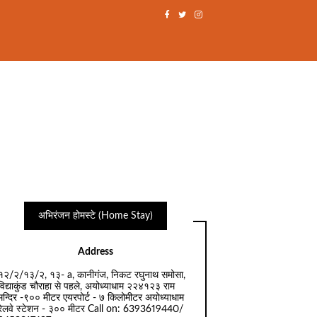
अभिरंजन होमस्टे (Home Stay)
Address
१२/२/१३/२, १३- a, कानीगंज, निकट रघुनाथ समोसा,
विद्याकुंड चौराहा से पहले, अयोध्याधाम २२४१२३ राम
मन्दिर -९०० मीटर एयरपोर्ट - ७ किलोमीटर अयोध्याधाम
रेलवे स्टेशन - ३०० मीटर Call on: 6393619440/