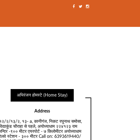
अभिरंजन होमस्टे (Home Stay)
Address
१२/२/१३/२, १३- a, कानीगंज, निकट रघुनाथ समोसा,
विद्याकुंड चौराहा से पहले, अयोध्याधाम २२४१२३ राम
मन्दिर -९०० मीटर एयरपोर्ट - ७ किलोमीटर अयोध्याधाम
रेलवे स्टेशन - ३०० मीटर Call on: 6393619440/