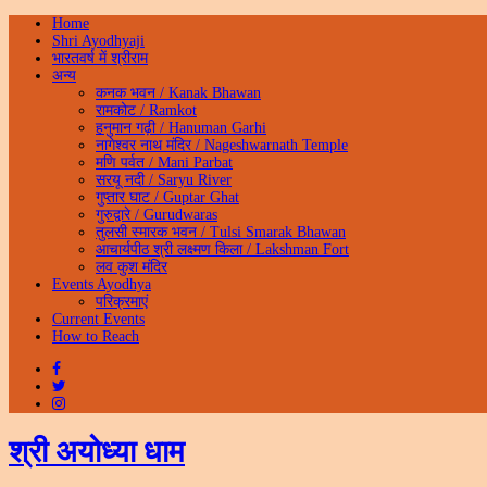
Home
Shri Ayodhyaji
भारतवर्ष में श्रीराम
अन्य
कनक भवन / Kanak Bhawan
रामकोट / Ramkot
हनुमान गढ़ी / Hanuman Garhi
नागेश्वर नाथ मंदिर / Nageshwarnath Temple
मणि पर्वत / Mani Parbat
सरयू नदी / Saryu River
गुप्तार घाट / Guptar Ghat
गुरुद्वारे / Gurudwaras
तुलसी स्मारक भवन / Tulsi Smarak Bhawan
आचार्यपीठ श्री लक्ष्मण किला / Lakshman Fort
लव कुश मंदिर
Events Ayodhya
परिक्रमाएं
Current Events
How to Reach
श्री अयोध्या धाम