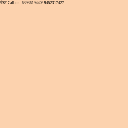
 ३०० मीटर Call on: 6393619440/ 9452317427