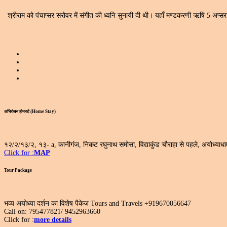
श्रीराम को पंचाप्सर सरोवर में संगीत की ध्वनि सुनायी दी थी। यहाँ मण्डकरणी ऋषि 5 अप्सरा
अभिरंजन होमस्टे (Home Stay)
१२/२/१३/२, १३- a, कानीगंज, निकट रघुनाथ समोसा, विद्याकुंड चौराहा से पहले, अयोध्य
Click for :
MAP
Tour Package
भव्य अयोध्या दर्शन का विशेष पैकेज Tours and Travels +919670056647
Call on: 795477821/ 9452963660
Click for :
more details