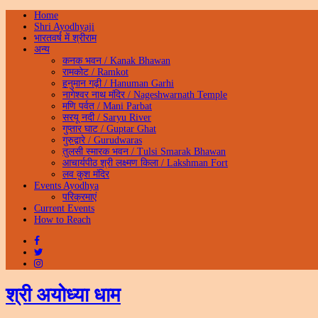
Home
Shri Ayodhyaji
भारतवर्ष में श्रीराम
अन्य
कनक भवन / Kanak Bhawan
रामकोट / Ramkot
हनुमान गढ़ी / Hanuman Garhi
नागेश्वर नाथ मंदिर / Nageshwarnath Temple
मणि पर्वत / Mani Parbat
सरयू नदी / Saryu River
गुप्तार घाट / Guptar Ghat
गुरुद्वारे / Gurudwaras
तुलसी स्मारक भवन / Tulsi Smarak Bhawan
आचार्यपीठ श्री लक्ष्मण किला / Lakshman Fort
लव कुश मंदिर
Events Ayodhya
परिक्रमाएं
Current Events
How to Reach
श्री अयोध्या धाम