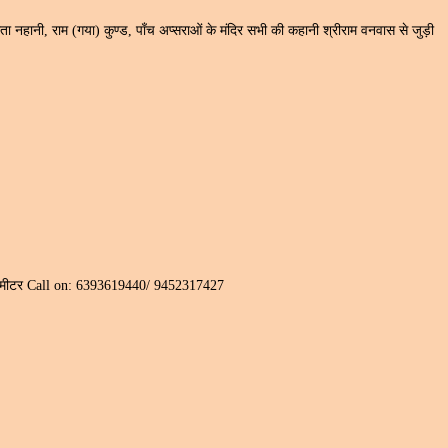
ीता नहानी, राम (गया) कुण्ड, पाँच अप्सराओं के मंदिर सभी की कहानी श्रीराम वनवास से जुड़ी
 ३०० मीटर Call on: 6393619440/ 9452317427