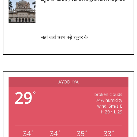
जहां जहां चरण पड़े रघुवर के
AYODHYA
29
°
broken clouds
74% humidity
wind: 6m/s E
H 29 • L 29
34
34
35
33
°
°
°
°