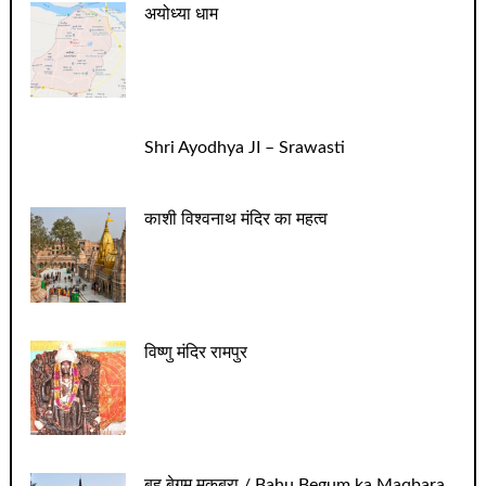
अयोध्या धाम
Shri Ayodhya JI – Srawasti
काशी विश्वनाथ मंदिर का महत्व
विष्णु मंदिर रामपुर
बहू बेगम मकबरा / Bahu Begum ka Maqbara